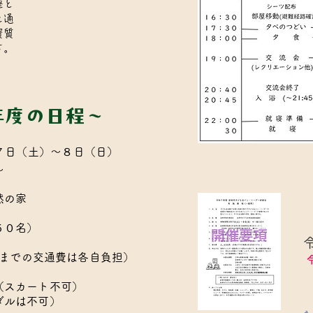
座と
を通
資質
す。
年度の日程～
７日（土）～８日（日）
～
然の家
５０名）
会場までの交通費は各自負担）
（スカート不可）
は不可）