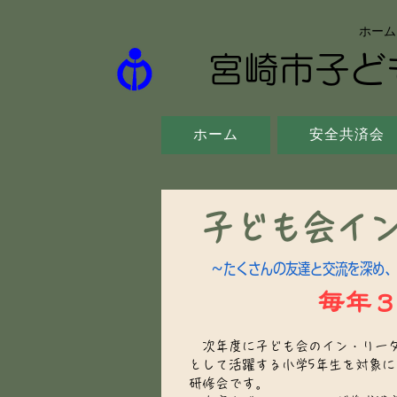
ホーム
​宮崎市子
ホーム
安全共済会
子ども会イ
～たくさんの友達と交流を深め、
毎年
次年度に子ども会のイン・リー
として活躍する小学5年生を対象に
研修会です。