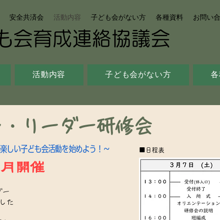
安全共済会
活動内容
子ども会がない方
各種資料
お問い
ども会育成連絡協議会
活動内容
子ども会がない方
各
ン・リーダー研修会
楽しい子ども会活動を始めよう！～
■日程表
３月開催
ダー
した