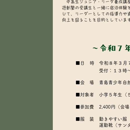
中高生ジュニア・リーダ養成講
遊創塾の受講生と一緒に宿泊体験
じて、リーダーとしての指導力や
向上を図ることを目的としていま
～令和７
■日 時 令和８年３月
受付：１３時
■会 場 青島青少年自
■対象者 小学５年生（
■参加費 2,400円（
■服 装 動きやすい服
運動靴（サンダル